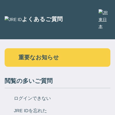
別
よくあるご質問
ウ
ン
ド
ウ
で
開
重要なお知らせ
き
ま
す
閲覧の多いご質問
ログインできない
JRE IDを忘れた