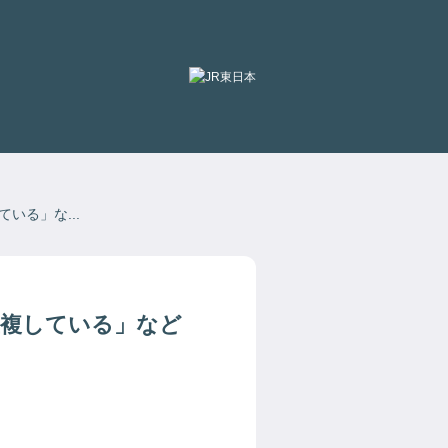
別
ウィ
ン
ド
ウ
で
開
いる」な...
き
ま
す
重複している」など