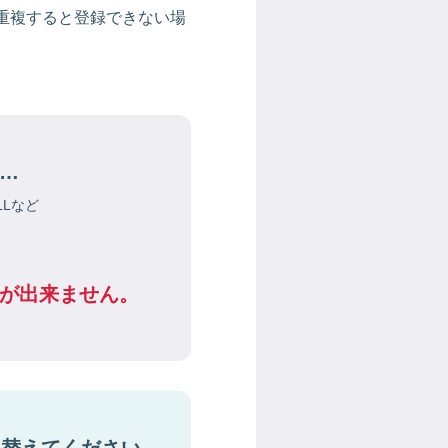
重複すると登録できない場
…
LLなど
が出来ません。