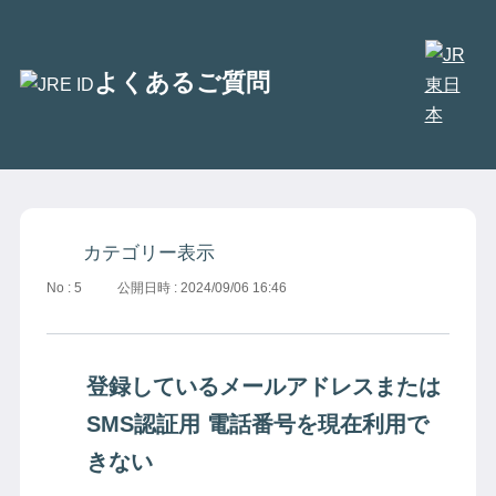
別
よくあるご質問
ウ
ン
ド
ウ
で
開
カテゴリー表示
き
No : 5
公開日時 : 2024/09/06 16:46
ま
す
登録しているメールアドレスまたは
SMS認証用 電話番号を現在利用で
きない