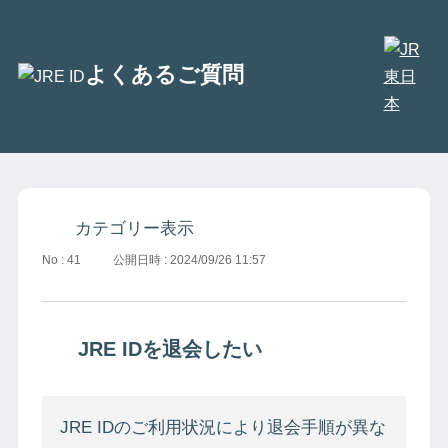
別
よくあるご質問
ウ
ン
ド
ウ
で
開
カテゴリー表示
き
No : 41
公開日時 : 2024/09/26 11:57
ま
す
JRE IDを退会したい
JRE IDのご利用状況により退会手順が異な