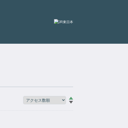
別
ウィ
ン
ド
ウ
で
開
き
ま
す