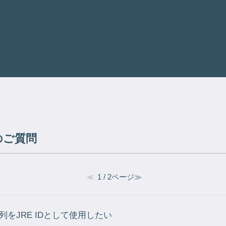
のご質問
≪
1 / 2ページ
≫
をJRE IDとして使用したい